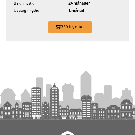
24 månader
Bindningstid
1 månad
Uppsägningstid
339 kr/mån