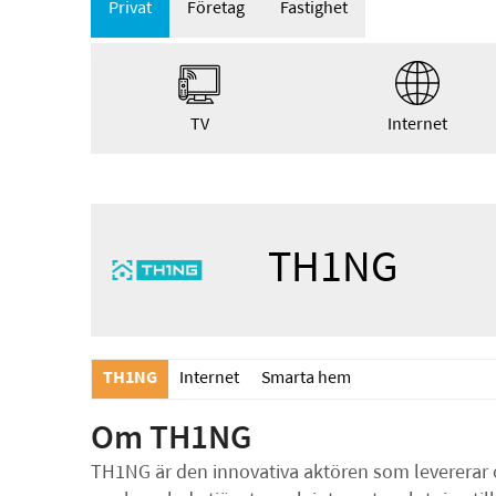
Privat
Företag
Fastighet
TV
Internet
TH1NG
TH1NG
Internet
Smarta hem
Om TH1NG
TH1NG är den innovativa aktören som levererar 