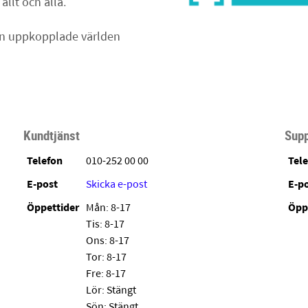
allt och alla.
en uppkopplade världen
Kundtjänst
Supp
Telefon
010-252 00 00
Tel
E-post
Skicka e-post
E-p
Öppettider
Mån: 8-17
Öpp
Tis: 8-17
Ons: 8-17
Tor: 8-17
Fre: 8-17
Lör: Stängt
Sön: Stängt