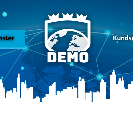
nster
Kunds