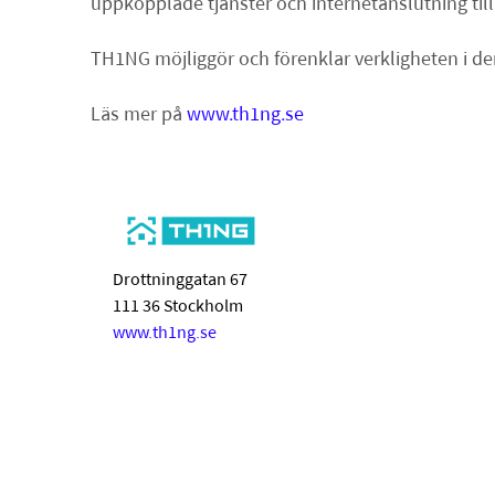
uppkopplade tjänster och internetanslutning till 
TH1NG möjliggör och förenklar verkligheten i d
Läs mer på
www.th1ng.se
Drottninggatan 67
111 36 Stockholm
www.th1ng.se