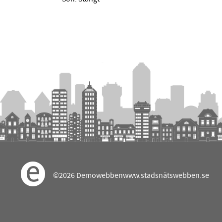
©2026 Demowebben
www.stadsnätswebben.se