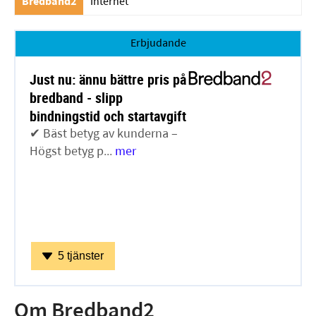
Bredband2
Internet
Erbjudande
Just nu: ännu bättre pris på
bredband - slipp
bindningstid och startavgift
✔ Bäst betyg av kunderna –
Högst betyg p...
mer
5 tjänster
Om Bredband2